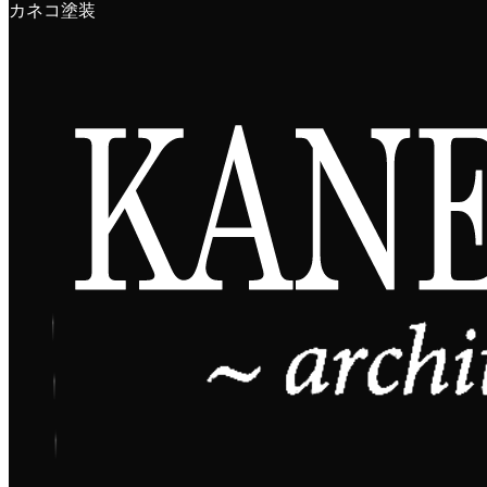
カネコ塗装
HOME
NEWS
「パーマホワイト」を使った防カビ施工事業を開始
「パーマホワイト」を使った防カビ施
工事業を開始
2021年11月1日
「パーマホワイト」
を使った
防カビ施工事業
を開始しまし
た。
塗面が透過性能に優れているため、水分が建材に蓄積し難く
なり、
カビが発生しにくい環境を作ることができます。一般的な塗
料に比べ防カビ効果が抜群です。
2021年6月から義務化されるＨＡＣＣＰにより高まる衛生管